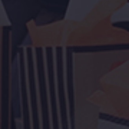
ites Web répondent aux besoins fonctionnels des futurs
sateurs. Ils sont conçus pour que vos prospects les
vrent facilement sur les moteurs de recherche.
écouvrez
Devis