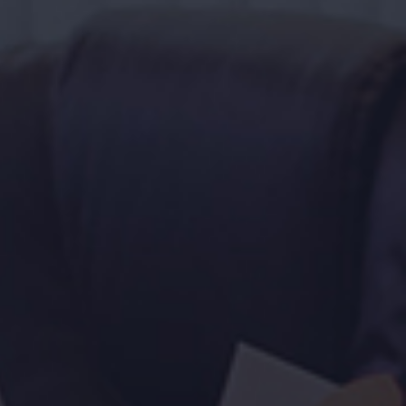
Créateur
de site Web
depuis 2004