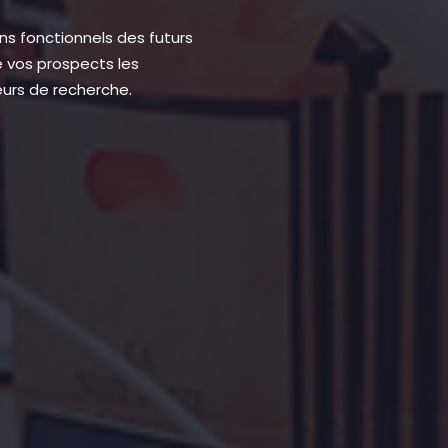
s fonctionnels des futurs
Nos s
ue vos prospects les
utili
urs de recherche.
décou
D