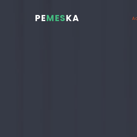
PE
MES
KA
A